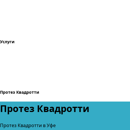
Услуги
Протез Квадротти
Протез Квадротти
Протез Квадротти в Уфе