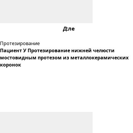
После
До
Протезирование
Пациент У Протезирование нижней челюсти
мостовидным протезом из металлокерамических
коронок