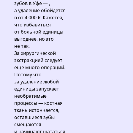
зубов в Уфе — ,
а удаление обойдется
в от 4 000 ₽. Кажется,
что избавиться
от больной единицы
выгоднее, но это
не так.
За хирургической
экстракцией следует
еще много операций.
Потому что
за удаление любой
единицы запускает
необратимые
процессы — костная
ткань истончается,
оставшиеся зубы
смещаются
и начинают шататься.