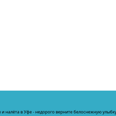
я и налёта
в Уфе
- недорого верните белоснежную улыбк